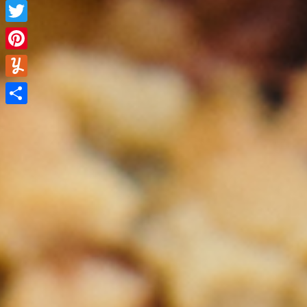
Facebook
Facebook
Twitter
Twitter
Pinterest
Pinterest
Yummly
Yummly
Partager
Partager