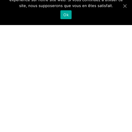
site, nous supposerons que vous en êtes satisfait.
Ok
Cette confiture express cerises & romarin se marie ici
très bien sur une tranche de pain noir ou complet,
accompagnée d’un peu de clotted cream pour un côté
super gourmand à l’anglaise, si vous voulez pousser le
plaisir jusqu’au bout.
Étant moi-même en pleine période de “rush”, je