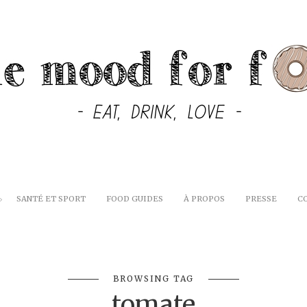
SANTÉ ET SPORT
FOOD GUIDES
À PROPOS
PRESSE
C
BROWSING TAG
tomate