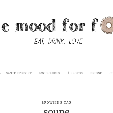
SANTÉ ET SPORT
FOOD GUIDES
À PROPOS
PRESSE
C
BROWSING TAG
soupe