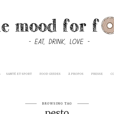
SANTÉ ET SPORT
FOOD GUIDES
À PROPOS
PRESSE
C
BROWSING TAG
pesto