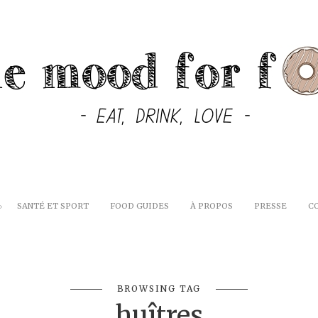
SANTÉ ET SPORT
FOOD GUIDES
À PROPOS
PRESSE
C
BROWSING TAG
huîtres