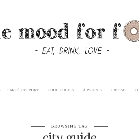
SANTÉ ET SPORT
FOOD GUIDES
À PROPOS
PRESSE
C
BROWSING TAG
city guide