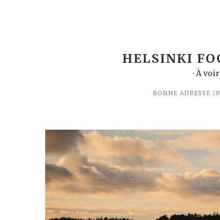
HELSINKI FO
· À voi
BONNE ADRESSE
M