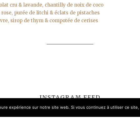
lat cru & lavande, chantilly de noix de coco
 rose, purée de litchi & éclats de pistaches
vre, sirop de thym & compotée de cerises
INSTAGRAM FEED
leure expérience sur notre site web. Si vous continuez à utiliser ce sit
Please check your feed, the data was entered incorrectly.
© 2026 Solène Roussel - All rights reserved