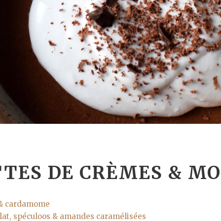
TES DE CRÈMES & M
 & cardamome
lat, spéculoos & amandes caramélisées