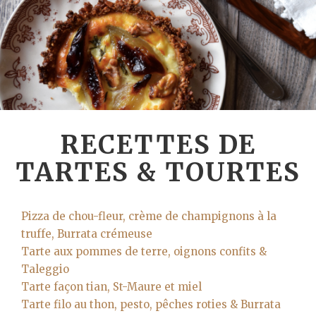
RECETTES DE
TARTES & TOURTES
Pizza de chou-fleur, crème de champignons à la
truffe, Burrata crémeuse
Tarte aux pommes de terre, oignons confits &
Taleggio
Tarte façon tian, St-Maure et miel
Tarte filo au thon, pesto, pêches roties & Burrata