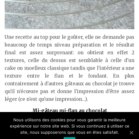
Une recette au top pour le goûter, elle ne demande pas
beaucoup de temps niveau préparation et le résultat
final est assez surprenant: on obtient en effet 2
textures, celle du dessus est semblable à celle d’un
cake ou moelleux classique tandis que l’intérieur a une
texture entre le flan et le fondant. En plus
contrairement à d’autres gâteaux au chocolat je trouve
qu’il n’écœure pas et donne l’impression d’être assez
léger (ce n’est qu’une impression…).
Mi-gâteau mi-flan au chocolat
(pour un moule moyen)
Nous utilisons des cookies pour vous garantir la meilleure
expérience sur notre site web. Si vous continuez à utiliser ce
3 oeufs, 100g de sucre glace, 90g de beurre, 45g de farine,
site, nous supposerons que vous en êtes satisfait.
35g de cacao non-sucré, 375ml de lait, 1/2 càc de poudre